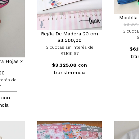
Mochila 
$9.601,
3 cuota
Regla De Madera 20 cm
$
$3.500,00
3 cuotas sin interés de
$6.
$1.166,67
tra
ra Hojas x
$3.325,00
con
transferencia
00
terés de
7
con
ncia