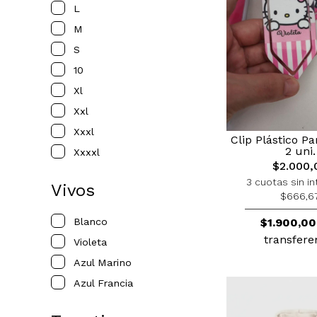
L
M
S
10
Xl
Xxl
Xxxl
Clip Plástico Pa
2 uni.
Xxxxl
$2.000,
3 cuotas sin in
Vivos
$666,6
Blanco
$1.900,00
transfere
Violeta
Azul Marino
Azul Francia