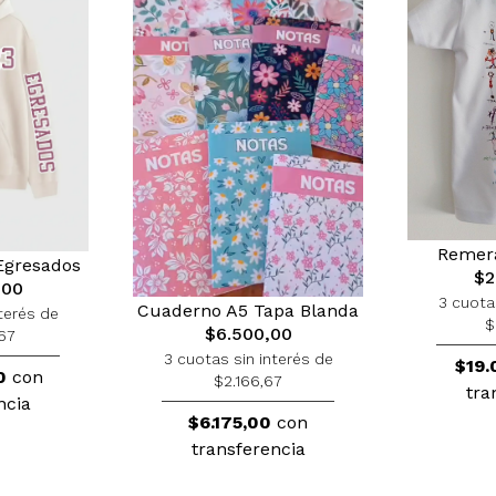
Remera
Egresados
$2
,00
3 cuota
Cuaderno A5 Tapa Blanda
terés de
$
$6.500,00
67
3 cuotas sin interés de
$19.
0
con
$2.166,67
tra
ncia
$6.175,00
con
transferencia