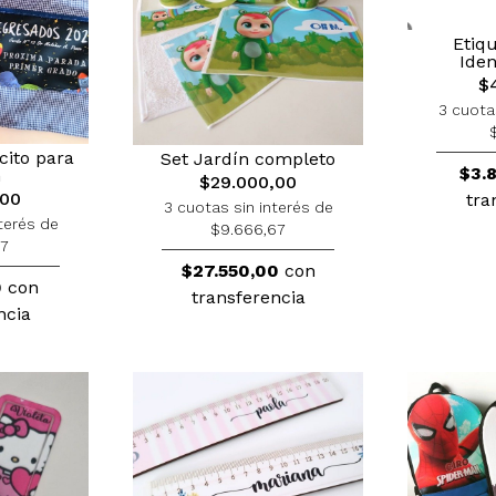
Etiq
Iden
$
3 cuota
cito para
Set Jardín completo
$3.
n
$29.000,00
,00
tra
3 cuotas sin interés de
terés de
$9.666,67
67
$27.550,00
con
0
con
transferencia
ncia