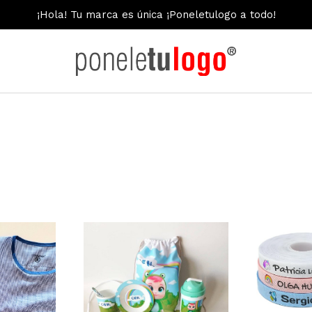
¡Hola! Tu marca es única ¡Poneletulogo a todo!