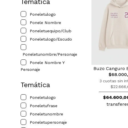
Tematica
Poneletulogo
Ponele Nombre
Poneletuequipo/club
Poneletulogo/escudo
Poneletunombre/personaje
Ponele Nombre Y
Buzo Canguro 
Personaje
$68.000
3 cuotas sin in
Temática
$22.666,
$64.600,0
Poneletulogo
transfere
Poneletufrase
Poneletunombre
Poneletupersonaje