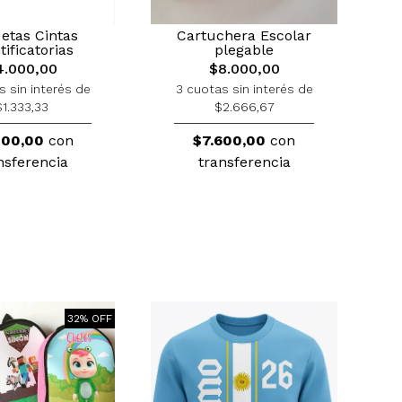
uetas Cintas
Cartuchera Escolar
tificatorias
plegable
4.000,00
$8.000,00
s sin interés de
3 cuotas sin interés de
$1.333,33
$2.666,67
800,00
con
$7.600,00
con
nsferencia
transferencia
32% OFF