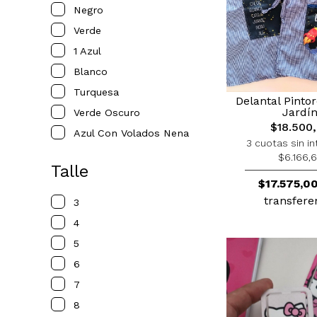
Negro
Verde
1 Azul
Blanco
Turquesa
Delantal Pintor
Jardí
Verde Oscuro
$18.500
Azul Con Volados Nena
3 cuotas sin in
$6.166,
Talle
$17.575,0
transfere
3
4
5
6
7
8