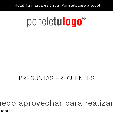
¡Hola! Tu marca es única ¡Poneletulogo a todo!
PREGUNTAS FRECUENTES
edo aprovechar para realiza
uento!-