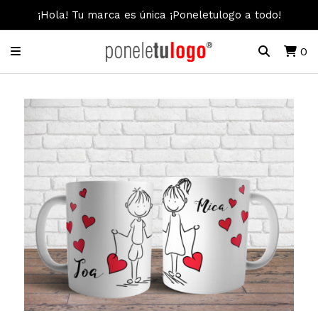
¡Hola! Tu marca es única ¡Poneletulogo a todo!
0