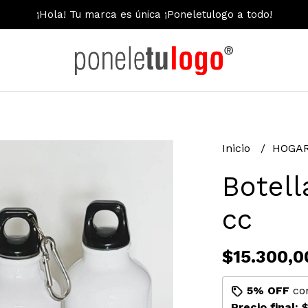
¡Hola! Tu marca es única ¡Poneletulogo a todo!
Inicio
HOGAR
Botell
cc
$15.300,0
5% OFF
co
Precio final:
$