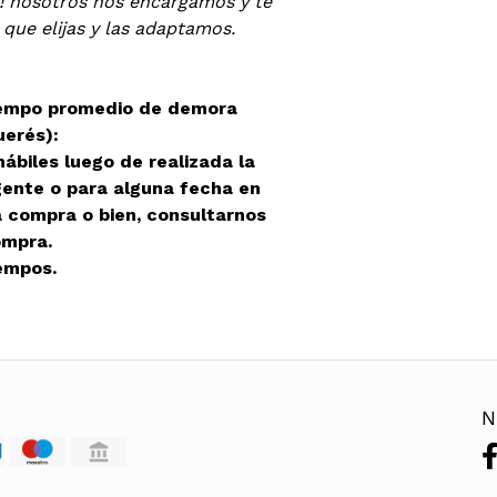
! nosotros nos encargamos y te
 que elijas y las adaptamos.
iempo promedio de demora
uerés):
ábiles luego de realizada la
gente o para alguna fecha en
la compra o bien, consultarnos
ompra.
empos.
N