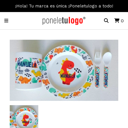
¡Hola! Tu marca es única ¡Poneletulogo a todo!
0