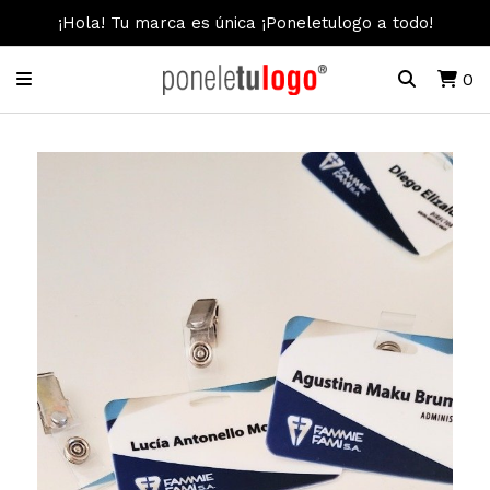
¡Hola! Tu marca es única ¡Poneletulogo a todo!
0