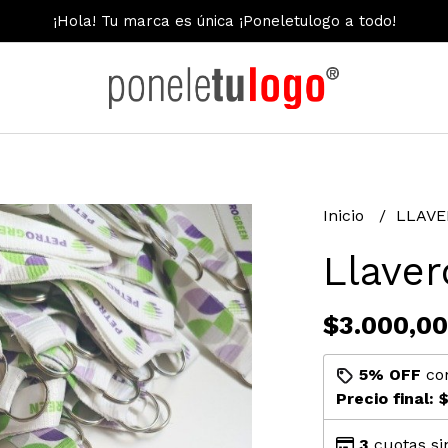
¡Hola! Tu marca es única ¡Poneletulogo a todo!
Inicio
LLAV
Llaver
$3.000,00
5% OFF
co
Precio final:
$
3
cuotas si