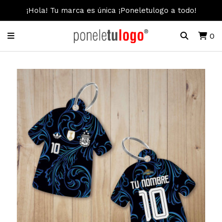
¡Hola! Tu marca es única ¡Poneletulogo a todo!
0