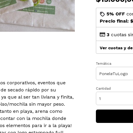
5% OFF
co
Precio final:
$
3
cuotas si
Ver cuotas y d
Temática
los corporativos, eventos que
Cantidad
 de secado rápido por su
ya que al ser tan liviana y finita,
olso/mochila sin mayor peso.
tanto en playa, arena como
e contar con la mochila donde
os elementos para ir a la playa!
zar con logo estampado full