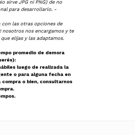
No sirve JPG ni PNG) de no
al para desarrollarlo. -
a con las otras opciones de
! nosotros nos encargamos y te
 que elijas y las adaptamos.
iempo promedio de demora
uerés):
ábiles luego de realizada la
gente o para alguna fecha en
la compra o bien, consultarnos
ompra.
empos.