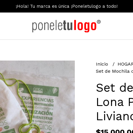
¡Hola! Tu marca es única ¡Poneletulogo a todo!
Inicio
HOGAR
Set de Mochila 
Set de
Lona P
Livian
$15.000,0