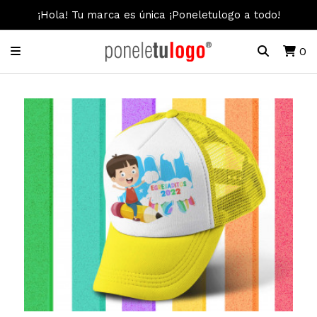
¡Hola! Tu marca es única ¡Poneletulogo a todo!
0