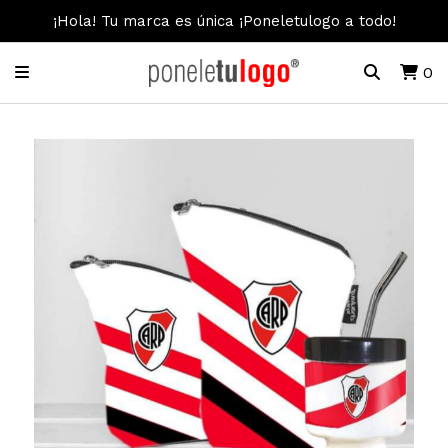
¡Hola! Tu marca es única ¡Poneletulogo a todo!
0