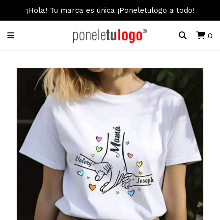
¡Hola! Tu marca es única ¡Poneletulogo a todo!
0